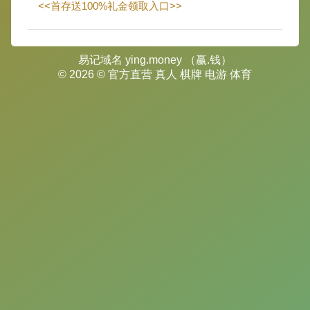
<<首存送100%礼金领取入口>>
易记域名 ying.money （赢.钱）
© 2026 © 官方直营 真人 棋牌 电游 体育